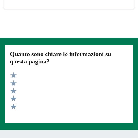
Quanto sono chiare le informazioni su
questa pagina?
Valuta 5 stelle su 5
Valuta 4 stelle su 5
Valuta 3 stelle su 5
Valuta 2 stelle su 5
Valuta 1 stelle su 5