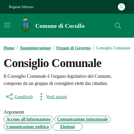
Vai ai contenuti
Vai al footer
Regione Abruzzo
Comune di Cocullo
Contenuti in evidenza
Home
/
Amministrazione
/
Organi di Governo
/
Consiglio Comunale
Consiglio Comunale
Il Consiglio Comunale è l'organo legislativo del Comune,
composto da un gruppo di consiglieri eletti dai cittadini.
Condividi
Vedi azioni
Argomenti
Accesso all'informazione
Comunicazione istituzionale
Comunicazione politica
Elezioni