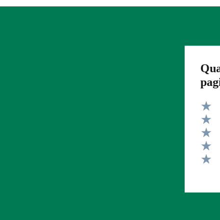
Qua
pag
Valut
Valut
Valut
Valut
Valut