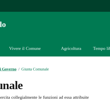
lo
Vivere il Comune
Agricoltura
Tempo li
i Governo
/
Giunta Comunale
nale
rcita collegialmente le funzioni ad essa attribuite