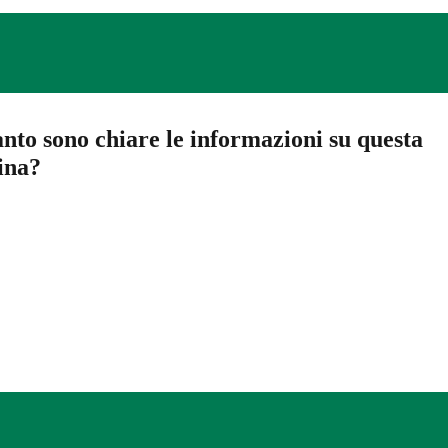
nto sono chiare le informazioni su questa
ina?
a 5 stelle su 5
a 4 stelle su 5
a 3 stelle su 5
a 2 stelle su 5
a 1 stelle su 5