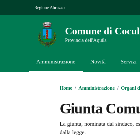
Vai ai contenuti
Vai al footer
Regione Abruzzo
Comune di Cocul
Provincia dell'Aquila
Amministrazione
Novità
Servizi
Contenuti in evidenza
Home
/
Amministrazione
/
Organi d
Giunta Comu
La giunta, nominata dal sindaco, ese
dalla legge.