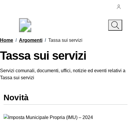
Vai ai contenuti
Vai al footer
Regione Abruzzo
Comune di Cocullo
Contenuti in evidenza
Home
/
Argomenti
/
Tassa sui servizi
Tassa sui servizi
Dettagli dell'argomento
Servizi comunali, documenti, uffici, notizie ed eventi relativi a
Tassa sui servizi
Novità