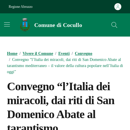
Vai ai contenuti
Vai al footer
Regione Abruzzo
Comune di Cocullo
Contenuti in evidenza
Home
/
Vivere il Comune
/
Eventi
/
Convegno
/
Convegno “l’Italia dei miracoli, dai riti di San Domenico Abate al
tarantismo mediterraneo – il valore della cultura popolare nell’Italia di
oggi”
Convegno “l’Italia dei
miracoli, dai riti di San
Domenico Abate al
tarantismo