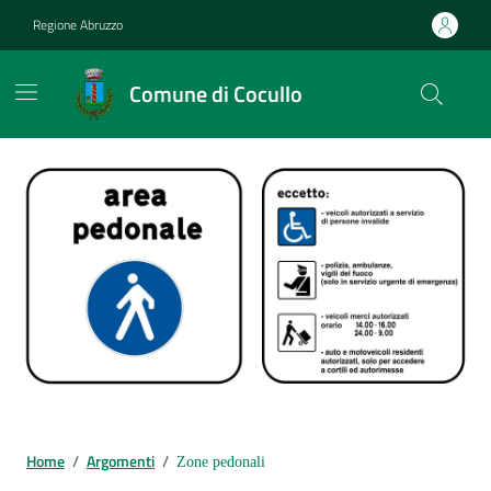
Vai ai contenuti
Vai al footer
Regione Abruzzo
Comune di Cocullo
Contenuti in evidenza
Home
/
Argomenti
/
Zone pedonali