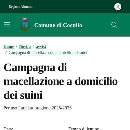
Vai ai contenuti
Vai al footer
Regione Abruzzo
Comune di Cocullo
Contenuti in evidenza
Home
/
Novità
/
avvisi
/
Campagna di macellazione a domicilio dei suini
Campagna di
macellazione a domicilio
dei suini
Dettagli della notizia
Per uso familiare stagione 2025-2026
Data:
Tempo di lettura: