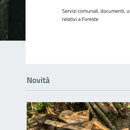
Dettagli dell
Servizi comunali, documenti, uff
relativi a Foreste
Novità