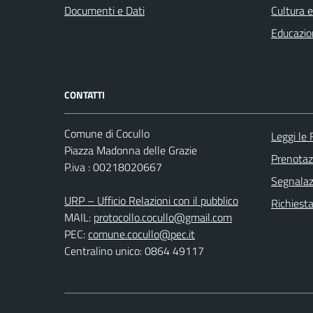
Documenti e Dati
Cultura 
Educazio
CONTATTI
Comune di Cocullo
Leggi le
Piazza Madonna delle Grazie
Prenota
P.iva : 00218020667
Segnalazi
URP – Ufficio Relazioni con il pubblico
Richiest
MAIL:
protocollo.cocullo@gmail.com
PEC:
comune.cocullo@pec.it
Centralino unico: 0864 49117