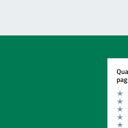
Qua
pag
Valut
Valut
Valut
Valut