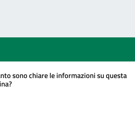
nto sono chiare le informazioni su questa
ina?
a 5 stelle su 5
a 4 stelle su 5
a 3 stelle su 5
a 2 stelle su 5