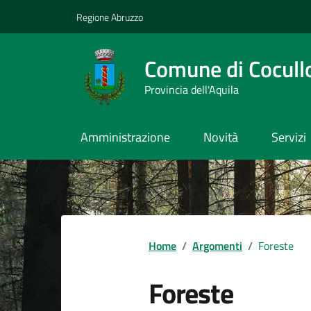
Vai ai contenuti
Vai al footer
Regione Abruzzo
Comune di Cocull
Provincia dell'Aquila
Amministrazione
Novità
Servizi
Contenuti in evidenza
Home
/
Argomenti
/
Foreste
Foreste