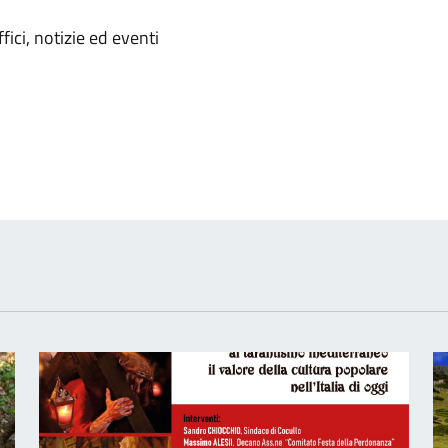
'argomento
ici, notizie ed eventi