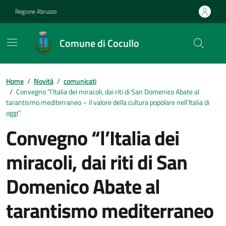
Vai ai contenuti
Vai al footer
Regione Abruzzo
Comune di Cocullo
Contenuti in evidenza
Home
/
Novità
/
comunicati
/
Convegno “l’Italia dei miracoli, dai riti di San Domenico Abate al
tarantismo mediterraneo – il valore della cultura popolare nell’Italia di
oggi”
Convegno “l’Italia dei
miracoli, dai riti di San
Domenico Abate al
tarantismo mediterraneo