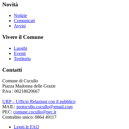
Novità
Notizie
Comunicati
Avvisi
Vivere il Comune
Luoghi
Eventi
Territorio
Contatti
Comune di Cocullo
Piazza Madonna delle Grazie
P.iva : 00218020667
URP – Ufficio Relazioni con il pubblico
MAIL:
protocollo.cocullo@gmail.com
PEC:
comune.cocullo@pec.it
Centralino unico: 0864 49117
Leggi le FAQ