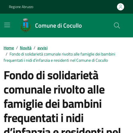
Vai ai contenuti
Vai al footer
Regione Abruzzo
Comune di Cocullo
Contenuti in evidenza
Home
/
Novità
/
avvisi
/
Fondo di solidarietà comunale rivolto alle famiglie dei bambini
frequentati i nidi d’infanzia e residenti nel Comune di Cocullo
Fondo di solidarietà
comunale rivolto alle
famiglie dei bambini
frequentati i nidi
d’infanzia e residenti nel