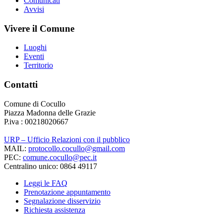
Comunicati
Avvisi
Vivere il Comune
Luoghi
Eventi
Territorio
Contatti
Comune di Cocullo
Piazza Madonna delle Grazie
P.iva : 00218020667
URP – Ufficio Relazioni con il pubblico
MAIL:
protocollo.cocullo@gmail.com
PEC:
comune.cocullo@pec.it
Centralino unico: 0864 49117
Leggi le FAQ
Prenotazione appuntamento
Segnalazione disservizio
Richiesta assistenza