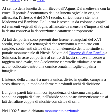
Al centro della lunetta da un rilievo dell'Agnus Dei medievale con la
croce. Il portale è sormontato da una lunetta ogivale in origine
affrescata, l'affresco è del XVI secolo, si riconosce a stento la
Madonna col Bambino. La lunetta è sostenuta da colonne e capitelli
ed elementi vegetali di foglie, affiancate da mensole d'imposta di cui
la destra conserva la decorazione a carattere antropomorfo.
Ai lati del portale sono presenti due lesene rettangolari del XVI
secolo, con edicole rettangolari che terminano a tempietto con
cuspide, contenenti statue di santi, un elemento del tutto simile al
portale monumentale di Nicola Salvitti del
Duomo di San Panfilo
a
Sulmona. In asse col portale al centro di faccia si trova il rosone a
raggiera medievale, con 8 colonnine e arcatelle trilobate a sesto
acuto, collocate dentro una cornice ornata in foglie di palma
intagliate.
L'interno della chiesa è a navata unica, diviso in quattro campate a
sesto ribassato, in modo da formare profondi archi di divisione.
Lungo le pareti laterali in corrispondenza ci ciascuna campata ci
sono una coppia di altari, nell'abside sono poste simmetricamente ai
lati dell'altare coppie di nicchie con statue di santi.
Nel 1902 è stata dichiarata
monumento nazionale
.