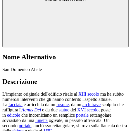
Nome Alternativo
San Domenico Abate
Descrizione
L'impianto originale dell'edificio risale al
XIII secolo
ma ha subito
numerosi interventi che gli hanno conferito l'aspetto attuale.
La
facciata
è arricchita da un
rosone
, da un
architrave
scolpito che
raffigura l'
Agnus Dei
e da due
statue
del
XVI secolo
, poste
in
edicole
che incorniciano un semplice
portale
rettangolare
sovrastato da una
lunetta
ogivale, in passato affrescata. Un
secondo
portale
, anch'esso rettangolare, si trova sulla fiancata destra
della
chiesa
e risale al
1552
.