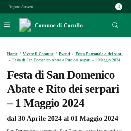
Vai ai contenuti
Vai al footer
Regione Abruzzo
Comune di Cocullo
Contenuti in evidenza
Home
/
Vivere il Comune
/
Eventi
/
Festa Patronale o dei santi
/
Festa di San Domenico Abate e Rito dei serpari – 1 Maggio 2024
Festa di San Domenico
Abate e Rito dei serpari
– 1 Maggio 2024
dal 30 Aprile 2024 al 01 Maggio 2024
San Domenico e i serpenti, San Domenico con i serpenti, un