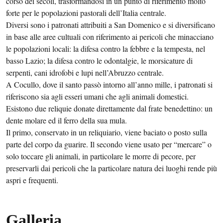
corso dei secoli, trasformandosi in un punto di riferimento molto
forte per le popolazioni pastorali dell’Italia centrale.
Diversi sono i patronati attribuiti a San Domenico e si diversificano
in base alle aree cultuali con riferimento ai pericoli che minacciano
le popolazioni locali: la difesa contro la febbre e la tempesta, nel
basso Lazio; la difesa contro le odontalgie, le morsicature di
serpenti, cani idrofobi e lupi nell’Abruzzo centrale.
A Cocullo, dove il santo passò intorno all’anno mille, i patronati si
riferiscono sia agli esseri umani che agli animali domestici.
Esistono due reliquie donate direttamente dal frate benedettino: un
dente molare ed il ferro della sua mula.
Il primo, conservato in un reliquiario, viene baciato o posto sulla
parte del corpo da guarire. Il secondo viene usato per “mercare” o
solo toccare gli animali, in particolare le morre di pecore, per
preservarli dai pericoli che la particolare natura dei luoghi rende più
aspri e frequenti.
Galleria