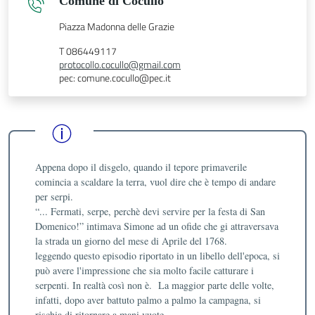
Comune di Cocullo
Piazza Madonna delle Grazie
T 086449117
protocollo.cocullo@gmail.com
pec: comune.cocullo@pec.it
Appena dopo il disgelo, quando il tepore primaverile
comincia a scaldare la terra, vuol dire che è tempo di andare
per serpi.
“... Fermati, serpe, perchè devi servire per la festa di San
Domenico!” intimava Simone ad un ofide che gi attraversava
la strada un giorno del mese di Aprile del 1768.
leggendo questo episodio riportato in un libello dell'epoca, si
può avere l'impressione che sia molto facile catturare i
serpenti. In realtà così non è. La maggior parte delle volte,
infatti, dopo aver battuto palmo a palmo la campagna, si
rischia di ritornare a mani vuote.