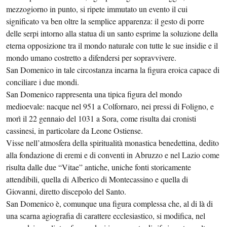
mezzogiorno in punto, si ripete immutato un evento il cui
significato va ben oltre la semplice apparenza: il gesto di porre
delle serpi intorno alla statua di un santo esprime la soluzione della
eterna opposizione tra il mondo naturale con tutte le sue insidie e il
mondo umano costretto a difendersi per sopravvivere.
San Domenico in tale circostanza incarna la figura eroica capace di
conciliare i due mondi.
San Domenico rappresenta una tipica figura del mondo
medioevale: nacque nel 951 a Colfornaro, nei pressi di Foligno, e
morì il 22 gennaio del 1031 a Sora, come risulta dai cronisti
cassinesi, in particolare da Leone Ostiense.
Visse nell’atmosfera della spiritualità monastica benedettina, dedito
alla fondazione di eremi e di conventi in Abruzzo e nel Lazio come
risulta dalle due “Vitae” antiche, uniche fonti storicamente
attendibili, quella di Alberico di Montecassino e quella di
Giovanni, diretto discepolo del Santo.
San Domenico è, comunque una figura complessa che, al di là di
una scarna agiografia di carattere ecclesiastico, si modifica, nel