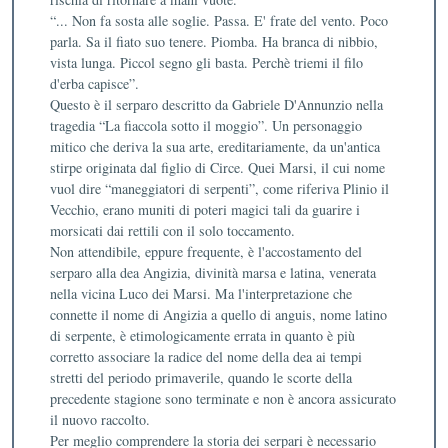
“... Non fa sosta alle soglie. Passa. E' frate del vento. Poco
parla. Sa il fiato suo tenere. Piomba. Ha branca di nibbio,
vista lunga. Piccol segno gli basta. Perchè triemi il filo
d'erba capisce”.
Questo è il serparo descritto da Gabriele D'Annunzio nella
tragedia “La fiaccola sotto il moggio”. Un personaggio
mitico che deriva la sua arte, ereditariamente, da un'antica
stirpe originata dal figlio di Circe. Quei Marsi, il cui nome
vuol dire “maneggiatori di serpenti”, come riferiva Plinio il
Vecchio, erano muniti di poteri magici tali da guarire i
morsicati dai rettili con il solo toccamento.
Non attendibile, eppure frequente, è l'accostamento del
serparo alla dea Angizia, divinità marsa e latina, venerata
nella vicina Luco dei Marsi. Ma l'interpretazione che
connette il nome di Angizia a quello di anguis, nome latino
di serpente, è etimologicamente errata in quanto è più
corretto associare la radice del nome della dea ai tempi
stretti del periodo primaverile, quando le scorte della
precedente stagione sono terminate e non è ancora assicurato
il nuovo raccolto.
Per meglio comprendere la storia dei serpari è necessario